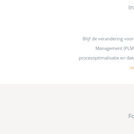
In
Blijf de verandering voo
Management (PLM) 
procesoptimalisatie en da
v
F