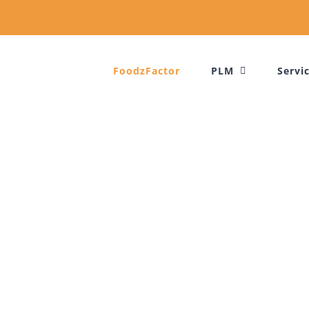
FoodzFactor
PLM
Servi