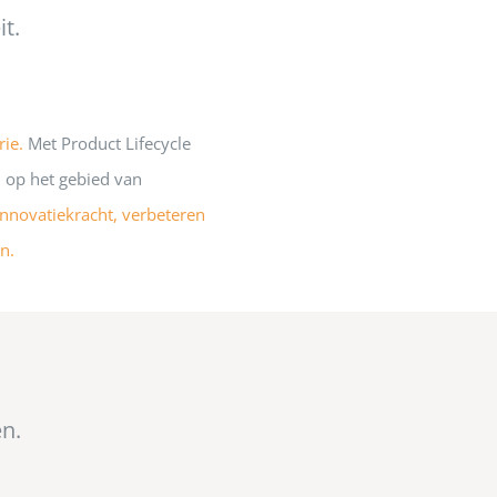
it.
rie.
Met Product Lifecycle
 op het gebied van
innovatiekracht, verbeteren
n.
n.